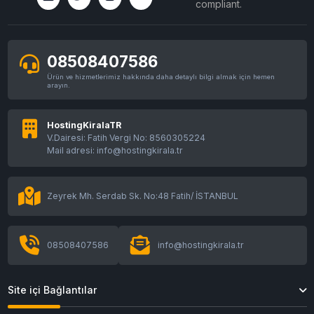
08508407586
Ürün ve hizmetlerimiz hakkında daha detaylı bilgi almak için hemen
arayın.
HostingKiralaTR
V.Dairesi: Fatih Vergi No: 8560305224
Mail adresi: info@hostingkirala.tr
Zeyrek Mh. Serdab Sk. No:48 Fatih/ İSTANBUL
08508407586
info@hostingkirala.tr
Site içi Bağlantılar