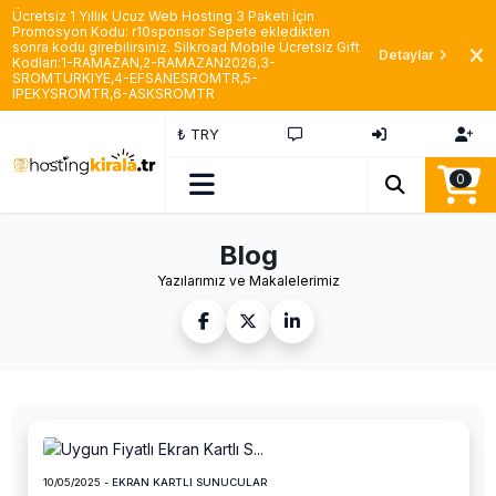
Ücretsiz 1 Yıllık Ucuz Web Hosting 3 Paketi İçin
Promosyon Kodu: r10sponsor Sepete ekledikten
sonra kodu girebilirsiniz. Silkroad Mobile Ücretsiz Gift
Detaylar
Kodları:1-RAMAZAN,2-RAMAZAN2026,3-
SROMTURKIYE,4-EFSANESROMTR,5-
IPEKYSROMTR,6-ASKSROMTR
₺ TRY
0
Blog
Yazılarımız ve Makalelerimiz
10/05/2025
- EKRAN KARTLI SUNUCULAR