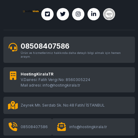
08508407586
Ürün ve hizmetlerimiz hakkında daha detaylı bilgi almak için hemen
arayın.
HostingKiralaTR
V.Dairesi: Fatih Vergi No: 8560305224
Mail adresi: info@hostingkirala.tr
Zeyrek Mh. Serdab Sk. No:48 Fatih/ İSTANBUL
08508407586
info@hostingkirala.tr