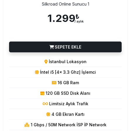
Silkroad Online Sunucu 1
1.299
₺
/ aylık
SEPETE EKLE
İstanbul Lokasyon
İntel i5 [4x 3.3 Ghz] İşlemci
16 GB Ram
120 GB SSD Disk Alanı
Limitsiz Aylık Trafik
4 GB Ekran Kartı
1 Gbps / 50M Network İSP İP Network