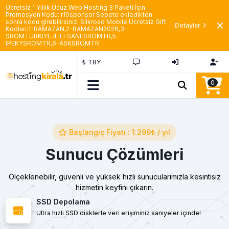
Ücretsiz 1 Yıllık Ucuz Web Hosting 3 Paketi İçin
Promosyon Kodu: r10sponsor Sepete ekledikten
sonra kodu girebilirsiniz. Silkroad Mobile Ücretsiz Gift
Detaylar
Kodları:1-RAMAZAN,2-RAMAZAN2026,3-
SROMTURKIYE,4-EFSANESROMTR,5-
IPEKYSROMTR,6-ASKSROMTR
₺ TRY
0
Başlangıç Fiyatı : 1.299₺ / yıl
Sunucu Çözümleri
Ölçeklenebilir, güvenli ve yüksek hızlı sunucularımızla kesintisiz
hizmetin keyfini çıkarın.
SSD Depolama
Ultra hızlı SSD disklerle veri erişiminiz saniyeler içinde!