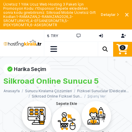
Ücretsiz 1 Yıllık Ucuz Web Hosting 3 Paketi İçin
Promosyon Kodu: r10sponsor Sepete ekledikten
sonra kodu girebilirsiniz. Silkroad Mobile Ücretsiz Gift
Detaylar
Kodları:1-RAMAZAN,2-RAMAZAN2026,3-
SROMTURKIYE,4-EFSANESROMTR,5-
IPEKYSROMTR,6-ASKSROMTR
₺ TRY
0
Harika Seçim
Silkroad Online Sunucu 5
Anasayfa
Sunucu Kiralama Çözümleri
Fiziksel Sunucular (Dedicate...
Silkroad Online Fiziksel Sun...
Sipariş Ver
Sepete Ekle