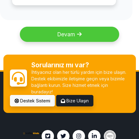
Devam
Sorularınız mı var?
İhtiyacınız olan her türlü yardım için bize ulaşın.
Destek ekibimizle iletişime geçin veya bizimle
bağlantı kurun. Size hizmet etmek için
buradayız!
Destek Sistemi
Bize Ulaşın