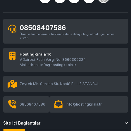
08508407586
Ürün ve hizmetlerimiz hakkında daha detaylı bilgi almak için hemen
arayın.
HostingKiralaTR
V.Dairesi: Fatih Vergi No: 8560305224
Mail adresi: info@hostingkirala.tr
Zeyrek Mh. Serdab Sk. No:48 Fatih/ İSTANBUL
08508407586
info@hostingkirala.tr
Site içi Bağlantılar