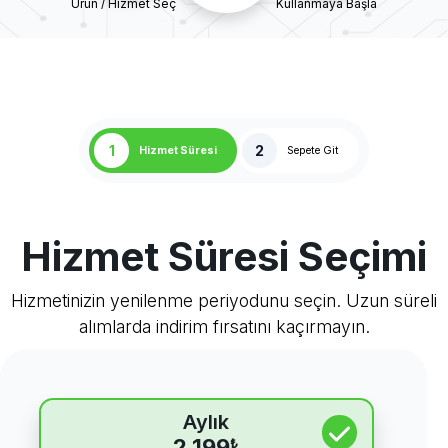
Ürün / Hizmet Seç
Kullanmaya Başla
1
2
Hizmet Süresi
Sepete Git
Hizmet Süresi Seçimi
Hizmetinizin yenilenme periyodunu seçin. Uzun süreli
alımlarda indirim fırsatını kaçırmayın.
Aylık
2.199
₺