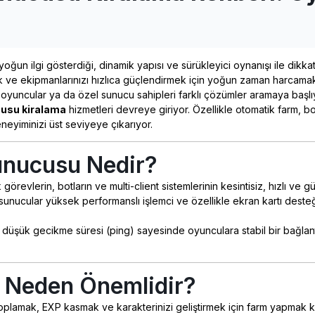
oğun ilgi gösterdiği, dinamik yapısı ve sürükleyici oynanışı ile dik
ak ve ekipmanlarınızı hızlıca güçlendirmek için yoğun zaman harcam
oyuncular ya da özel sunucu sahipleri farklı çözümler aramaya başlı
cusu kiralama
hizmetleri devreye giriyor. Özellikle otomatik farm, bot
neyiminizi üst seviyeye çıkarıyor.
unucusu Nedir?
revlerin, botların ve multi-client sistemlerinin kesintisiz, hızlı ve g
sunucular yüksek performanslı işlemci ve özellikle ekran kartı desteğiy
 düşük gecikme süresi (ping) sayesinde oyunculara stabil bir bağlant
m Neden Önemlidir?
oplamak, EXP kasmak ve karakterinizi geliştirmek için farm yapmak k