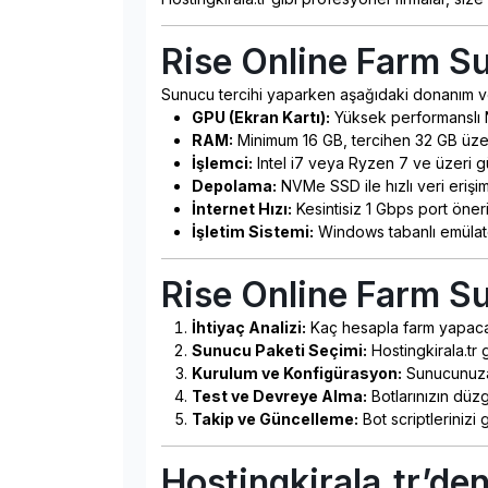
Rise Online Farm S
Sunucu tercihi yaparken aşağıdaki donanım ve 
GPU (Ekran Kartı):
Yüksek performanslı NV
RAM:
Minimum 16 GB, tercihen 32 GB üzeri
İşlemci:
Intel i7 veya Ryzen 7 ve üzeri güç
Depolama:
NVMe SSD ile hızlı veri erişim
İnternet Hızı:
Kesintisiz 1 Gbps port öneril
İşletim Sistemi:
Windows tabanlı emülatö
Rise Online Farm Su
İhtiyaç Analizi:
Kaç hesapla farm yapacaks
Sunucu Paketi Seçimi:
Hostingkirala.tr g
Kurulum ve Konfigürasyon:
Sunucunuza 
Test ve Devreye Alma:
Botlarınızın düzg
Takip ve Güncelleme:
Bot scriptlerinizi
Hostingkirala.tr’de