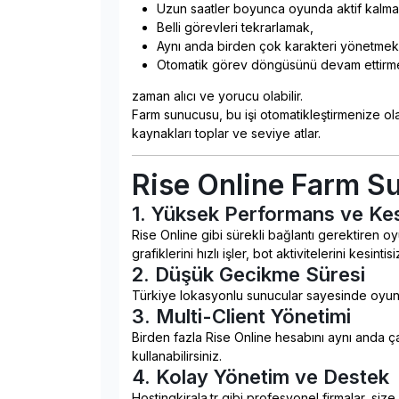
Uzun saatler boyunca oyunda aktif kalma
Belli görevleri tekrarlamak,
Aynı anda birden çok karakteri yönetmek
Otomatik görev döngüsünü devam ettirm
zaman alıcı ve yorucu olabilir.
Farm sunucusu, bu işi otomatikleştirmenize ol
kaynakları toplar ve seviye atlar.
Rise Online Farm Su
1.
Yüksek Performans ve Kesi
Rise Online gibi sürekli bağlantı gerektiren o
grafiklerini hızlı işler, bot aktivitelerini kesintis
2.
Düşük Gecikme Süresi
Türkiye lokasyonlu sunucular sayesinde oyuna
3.
Multi-Client Yönetimi
Birden fazla Rise Online hesabını aynı anda çal
kullanabilirsiniz.
4.
Kolay Yönetim ve Destek
Hostingkirala.tr gibi profesyonel firmalar, siz