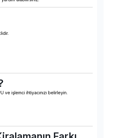
idir.
?
e işlemci ihtiyacınızı belirleyin.
iralamanın Farkı