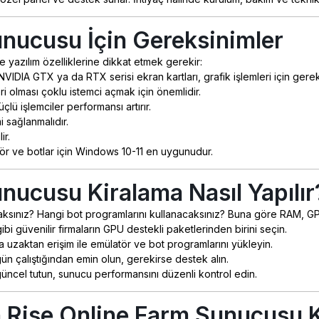
unucusu İçin Gereksinimler
yazılım özelliklerine dikkat etmek gerekir:
IDIA GTX ya da RTX serisi ekran kartları, grafik işlemleri için gerekl
 olması çoklu istemci açmak için önemlidir.
lü işlemciler performansı artırır.
i sağlanmalıdır.
ir.
r ve botlar için Windows 10-11 en uygunudur.
nucusu Kiralama Nasıl Yapılır
ınız? Hangi bot programlarını kullanacaksınız? Buna göre RAM, GPU v
ibi güvenilir firmaların GPU destekli paketlerinden birini seçin.
uzaktan erişim ile emülatör ve bot programlarını yükleyin.
ün çalıştığından emin olun, gerekirse destek alın.
 güncel tutun, sunucu performansını düzenli kontrol edin.
n Rise Online Farm Sunucusu K