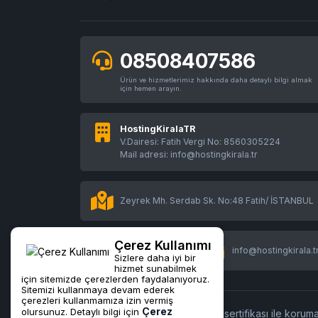
08508407586
Ürün ve hizmetlerimiz hakkında daha detaylı bilgi almak
için hemen arayın.
HostingKiralaTR
V.Dairesi: Fatih Vergi No: 8560305224
Mail adresi: info@hostingkirala.tr
Zeyrek Mh. Serdab Sk. No:48 Fatih/ İSTANBUL
Çerez Kullanımı
08508407586
info@hostingkirala.t
Sizlere daha iyi bir
hizmet sunabilmek
için sitemizde çerezlerden faydalanıyoruz.
Sitemizi kullanmaya devam ederek
çerezleri kullanmamıza izin vermiş
Çerez
olursunuz. Detaylı bilgi için
Tüm işlemleriniz
256Bit
SSL sertifikası ile koruma