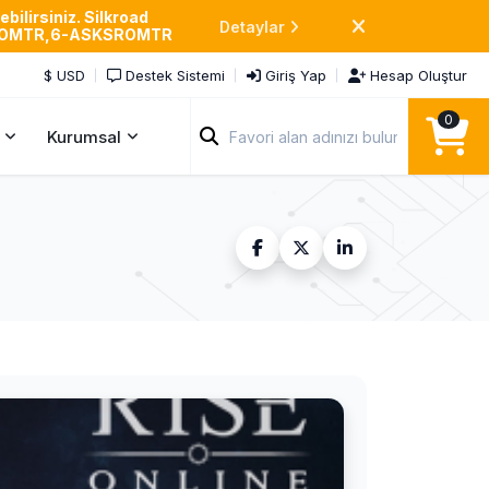
bilirsiniz. Silkroad
Detaylar
SROMTR,6-ASKSROMTR
$ USD
Destek Sistemi
Giriş Yap
Hesap Oluştur
0
Kurumsal