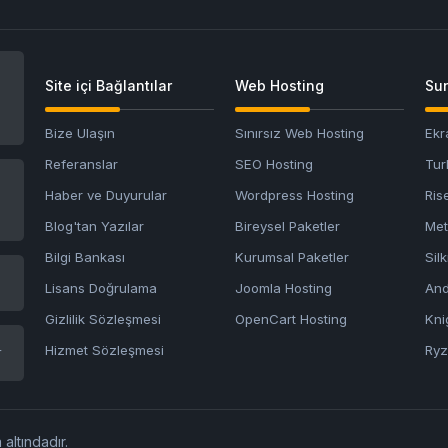
Site içi Bağlantılar
Web Hosting
Sun
Bize Ulaşın
Sınırsız Web Hosting
Ekr
Referanslar
SEO Hosting
Tur
Haber ve Duyurular
Wordpress Hosting
Ris
Blog'tan Yazılar
Bireysel Paketler
Met
Bilgi Bankası
Kurumsal Paketler
Sil
Lisans Doğrulama
Joomla Hosting
And
Gizlilik Sözleşmesi
OpenCart Hosting
Kni
Hizmet Sözleşmesi
Ryz
r
 altındadır.