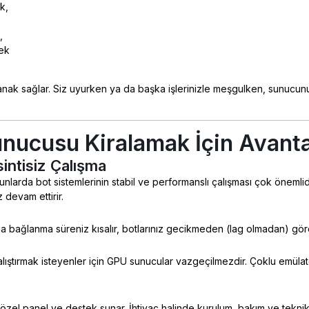
k,
,
ek
anak sağlar. Siz uyurken ya da başka işlerinizle meşgulken, sunucunu
nucusu Kiralamak İçin Avanta
ntisiz Çalışma
yunlarda bot sistemlerinin stabil ve performanslı çalışması çok önemli
iz devam ettirir.
 bağlanma süreniz kısalır, botlarınız gecikmeden (lag olmadan) göre
ıştırmak isteyenler için GPU sunucular vazgeçilmezdir. Çoklu emülatör aç
e özel panel ve destek sunar. İhtiyaç halinde kurulum, bakım ve teknik 