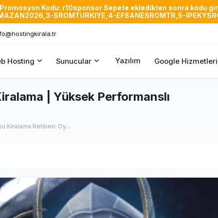
n Promosyon Kodu: r10sponsor Sepete ekledikten sonra kodu gire
,2-RAMAZAN2026,3-SROMTURKIYE,4-EFSANESROMTR,5-IPEKY
fo@hostingkirala.tr
Yazılım
b Hosting
Sunucular
Google Hizmetleri
iralama | Yüksek Performanslı
u Kiralama Rehberi: Oy...