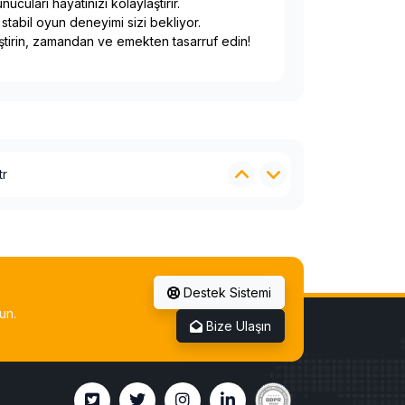
cuları hayatınızı kolaylaştırır.
stabil oyun deneyimi sizi bekliyor.
eştirin, zamandan ve emekten tasarruf edin!
rformans
.tr
tr
rformans
Destek Sistemi
.tr
un.
tr
Bize Ulaşın