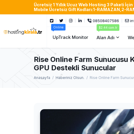
Ücretsiz 1 Yıllık Ucuz Web Hosting 3 Paketi İçi
Mobile Ücretsiz Gift Kodları:1-RAMAZAN
08508407586
in
Online
$2.44 com.tr
UpTrack Monitor
Alan Adı
We
Rise Online Farm Sunucusu K
GPU Destekli Sunucular
Anasayfa
Haberiniz Olsun.
Rise Online Farm Sunucus