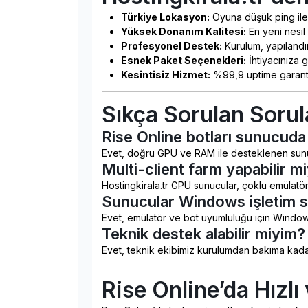
Türkiye Lokasyon:
Oyuna düşük ping ile 
Yüksek Donanım Kalitesi:
En yeni nesil e
Profesyonel Destek:
Kurulum, yapılandı
Esnek Paket Seçenekleri:
İhtiyacınıza
Kesintisiz Hizmet:
%99,9 uptime garanti
Sıkça Sorulan Sorul
Rise Online botları sunucuda
Evet, doğru GPU ve RAM ile desteklenen sunucula
Multi-client farm yapabilir m
Hostingkirala.tr GPU sunucular, çoklu emülatör 
Sunucular Windows işletim si
Evet, emülatör ve bot uyumluluğu için Windows 
Teknik destek alabilir miyim?
Evet, teknik ekibimiz kurulumdan bakıma kad
Rise Online’da Hızlı