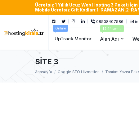
Ücretsiz 1 Yıllık Ucuz Web Hosting 3 Paketi İçi
Mobile Ücretsiz Gift Kodları:1-RAMAZAN
08508407586
in
Online
$2.44 com.tr
UpTrack Monitor
Alan Adı
We
SİTE 3
Anasayfa
Google SEO Hizmetleri
Tanıtım Yazısı Pake