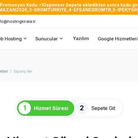
n Promosyon Kodu: r10sponsor Sepete ekledikten sonra kodu gire
,2-RAMAZAN2026,3-SROMTURKIYE,4-EFSANESROMTR,5-IPEKY
fo@hostingkirala.tr
Yazılım
b Hosting
Sunucular
Google Hizmetleri
tleri
Sipariş Ver
1
2
Hizmet Süresi
Sepete Git