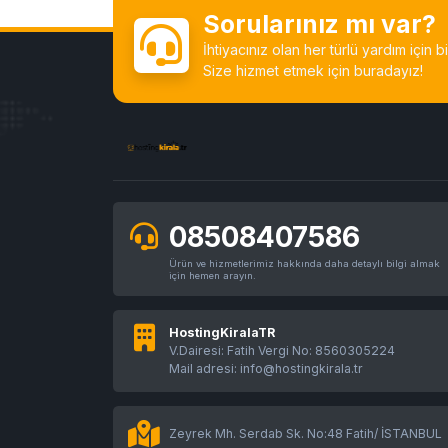
Sorularınız mı var?
İhtiyacınız olan her türlü yardım için 
Size hizmet etmek için buradayız!
08508407586
Ürün ve hizmetlerimiz hakkında daha detaylı bilgi almak
için hemen arayın.
HostingKiralaTR
V.Dairesi: Fatih Vergi No: 8560305224
Mail adresi: info@hostingkirala.tr
Zeyrek Mh. Serdab Sk. No:48 Fatih/ İSTANBUL