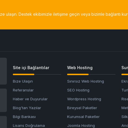
bize ulaşın. Destek ekibimizle iletişime geçin veya bizimle bağlantı kur
Site içi Bağlantılar
Web Hosting
Sun
Bize Ulaşın
Sınırsız Web Hosting
Ekr
Referanslar
SEO Hosting
Tur
Haber ve Duyurular
Wordpress Hosting
Ris
Blog'tan Yazılar
Bireysel Paketler
Met
Bilgi Bankası
Kurumsal Paketler
Sil
Lisans Doğrulama
Joomla Hosting
And