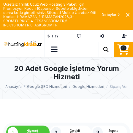
Ücretsiz 1 Yıllık Ucuz Web Hosting 3 Paketi İçin
Promosyon Kodu: r10sponsor Sepete ekledikten
sonra kodu girebilirsiniz. Silkroad Mobile Ücretsiz Gift
Detaylar
Kodları:1-RAMAZAN,2-RAMAZAN2026,3-
SROMTURKIYE,4-EFSANESROMTR,5-
IPEKYSROMTR,6-ASKSROMTR
₺ TRY
0
20 Adet Google İşletme Yorum
Hizmeti
Anasayfa
Google SEO Hizmetleri
Google Hizmetleri
Sipariş Ver
Hizmet
Gerekli
Sepete
1
2
3