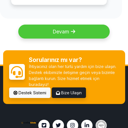
Devam
Sorularınız mı var?
İhtiyacınız olan her türlü yardım için bize ulaşın.
Destek ekibimizle iletişime geçin veya bizimle
bağlantı kurun. Size hizmet etmek için
buradayız!
Destek Sistemi
Bize Ulaşın