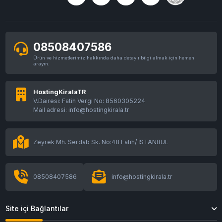
08508407586
Ürün ve hizmetlerimiz hakkında daha detaylı bilgi almak için hemen
arayın.
HostingKiralaTR
V.Dairesi: Fatih Vergi No: 8560305224
Mail adresi: info@hostingkirala.tr
Zeyrek Mh. Serdab Sk. No:48 Fatih/ İSTANBUL
08508407586
info@hostingkirala.tr
Site içi Bağlantılar