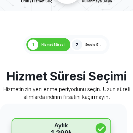
Ürün / Hizmet Seç
Kullanmaya Başla
1
2
Hizmet Süresi
Sepete Git
Hizmet Süresi Seçimi
Hizmetinizin yenilenme periyodunu seçin. Uzun süreli
alımlarda indirim fırsatını kaçırmayın.
Aylık
1.299
₺