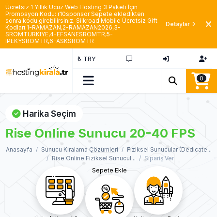
Ücretsiz 1 Yıllık Ucuz Web Hosting 3 Paketi İçin
Promosyon Kodu: r10sponsor Sepete ekledikten
sonra kodu girebilirsiniz. Silkroad Mobile Ücretsiz Gift
Detaylar
Kodları:1-RAMAZAN,2-RAMAZAN2026,3-
SROMTURKIYE,4-EFSANESROMTR,5-
IPEKYSROMTR,6-ASKSROMTR
₺ TRY
0
Harika Seçim
Rise Online Sunucu 20-40 FPS
Anasayfa
Sunucu Kiralama Çözümleri
Fiziksel Sunucular (Dedicate...
Rise Online Fiziksel Sunucul...
Sipariş Ver
Sepete Ekle