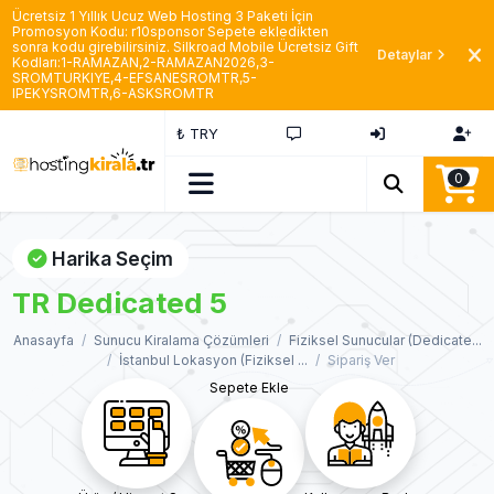
Ücretsiz 1 Yıllık Ucuz Web Hosting 3 Paketi İçin
Promosyon Kodu: r10sponsor Sepete ekledikten
sonra kodu girebilirsiniz. Silkroad Mobile Ücretsiz Gift
Detaylar
Kodları:1-RAMAZAN,2-RAMAZAN2026,3-
SROMTURKIYE,4-EFSANESROMTR,5-
IPEKYSROMTR,6-ASKSROMTR
₺ TRY
0
Harika Seçim
TR Dedicated 5
Anasayfa
Sunucu Kiralama Çözümleri
Fiziksel Sunucular (Dedicate...
İstanbul Lokasyon (Fiziksel ...
Sipariş Ver
Sepete Ekle