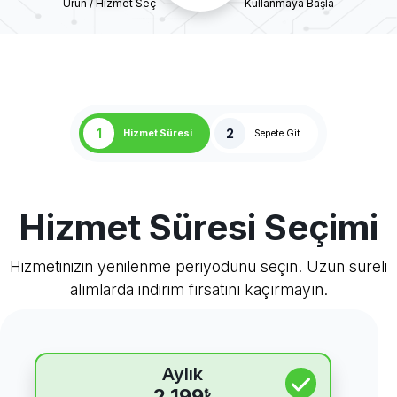
Ürün / Hizmet Seç
Kullanmaya Başla
1
2
Hizmet Süresi
Sepete Git
Hizmet Süresi Seçimi
Hizmetinizin yenilenme periyodunu seçin. Uzun süreli
alımlarda indirim fırsatını kaçırmayın.
Aylık
2.199
₺