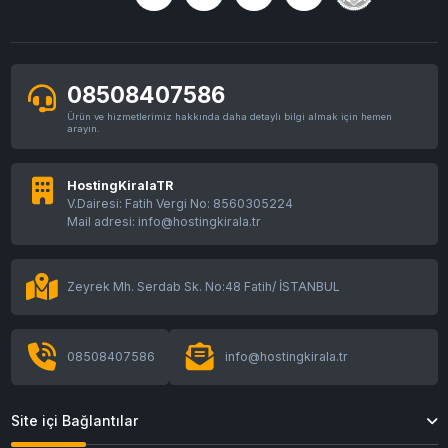
08508407586
Ürün ve hizmetlerimiz hakkında daha detaylı bilgi almak için hemen
arayın.
HostingKiralaTR
V.Dairesi: Fatih Vergi No: 8560305224
Mail adresi: info@hostingkirala.tr
Zeyrek Mh. Serdab Sk. No:48 Fatih/ İSTANBUL
08508407586
info@hostingkirala.tr
Site içi Bağlantılar