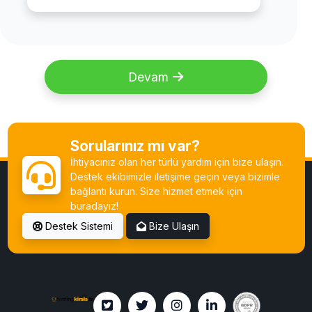
Devam
Sorularınız mı var?
İhtiyacınız olan her türlü yardım için bize ulaşın.
Destek ekibimizle iletişime geçin veya bizimle
bağlantı kurun. Size hizmet etmek için
buradayız!
Destek Sistemi
Bize Ulaşın