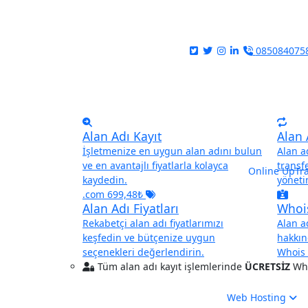
Ücretsiz 1 Yıllık Ucuz Web Hosting 3 Pa
girebilirsiniz. Silkroad Mobile Ücrets
EFSANESROMTR,5-IPEKYSROMTR,6-AS
085084075
Alan Adı Kayıt
Alan 
İşletmenize en uygun alan adını bulun
Alan ad
ve en avantajlı fiyatlarla kolayca
transf
Online
UpTra
kaydedin.
yöneti
.com 699,48₺
Alan Adı Fiyatları
Whoi
Rekabetçi alan adı fiyatlarımızı
Alan a
keşfedin ve bütçenize uygun
hakkın
seçenekleri değerlendirin.
Whois 
Tüm alan adı kayıt işlemlerinde
ÜCRETSİZ
Who
Web Hosting