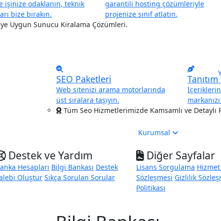
 işinize odaklanın, teknik
garantili hosting çözümleriyle
arı bize bırakın.
projenize sınıf atlatın.
eye Uygun Sunucu Kiralama Çözümleri.
SEO Paketleri
Tanıtım 
Web sitenizi arama motorlarında
İçerikleri
üst sıralara taşıyın.
markanızı 
Tüm Seo Hizmetlerimizde Kamsamlı ve Detaylı R
Kurumsal
Destek ve Yardım
Diğer Sayfalar
anka Hesapları
Bilgi Bankası
Destek
Lisans Sorgulama
Hizmet
alebi Oluştur
Sıkça Sorulan Sorular
Sözleşmesi
Gizlilik Sözle
Politikası