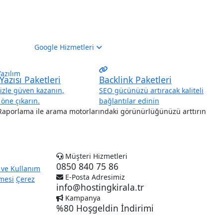
Google Hizmetleri
Yazılım
Yazısı Paketleri
Backlink Paketleri
nizle güven kazanın,
SEO gücünüzü artıracak kaliteli
öne çıkarın.
bağlantılar edinin
aporlama ile arama motorlarındaki görünürlüğünüzü arttırın
Müşteri Hizmetleri
0850 840 75 86
 ve Kullanım
E-Posta Adresimiz
şmesi
Çerez
info@hostingkirala.tr
Kampanya
%80 Hoşgeldin İndirimi