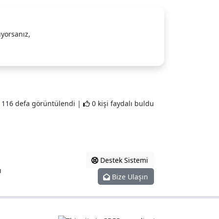
ıyorsanız,
116 defa görüntülendi |
0 kişi faydalı buldu
Destek Sistemi
ı
Bize Ulaşın