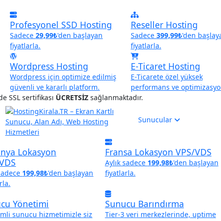
Profesyonel SSD Hosting
Reseller Hosting
Sadece
29,99₺
'den başlayan
Sadece
399,99₺
'den başlay
fiyatlarla.
fiyatlarla.
Wordpress Hosting
E-Ticaret Hosting
Wordpress için optimize edilmiş
E-Ticarete özel yüksek
güvenli ve kararlı platform.
performans ve optimizasyo
e SSL sertifikası
ÜCRETSİZ
sağlanmaktadır.
Sunucular
nya Lokasyon
Fransa Lokasyon VPS/VDS
/VDS
Aylık sadece
199,98₺
'den başlayan
 sadece
199,98₺
'den başlayan
fiyatlarla.
rla.
cu Yönetimi
Sunucu Barındırma
imli sunucu hizmetimizle siz
Tier-3 veri merkezlerinde, uptime