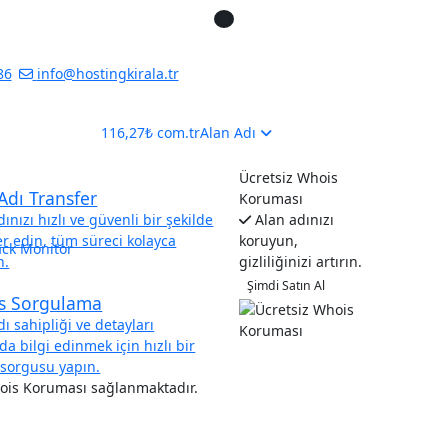
keti İçin Promosyon Kodu: r10sponsor Sepete ekledikt
0
iz Gift Kodları:1-RAMAZAN,2-RAMAZAN2026,3-SROMTURKI
KSROMTR
86
info@hostingkirala.tr
116,27₺ com.tr
Alan Adı
Ücretsiz Whois
Adı Transfer
Koruması
ınızı hızlı ve güvenli bir şekilde
Alan adınızı
er edin, tüm süreci kolayca
koruyun,
ck Monitor
n.
gizliliğinizi artırın.
Şimdi Satın Al
s Sorgulama
dı sahipliği ve detayları
da bilgi edinmek için hızlı bir
sorgusu yapın.
is Koruması sağlanmaktadır.